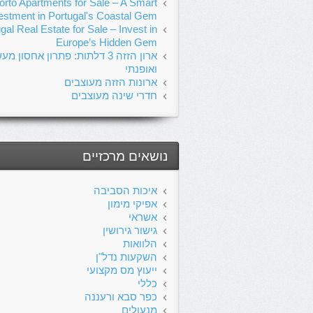
orto Apartments for Sale – A Smart
estment in Portugal's Coastal Gem
gal Real Estate for Sale – Invest in
Europe’s Hidden Gem
ארון הזזה 3 דלתות: פתרון אחסון מע
ואופנתי
ארונות הזזה מעוצבים
חדרי שינה מעוצבים
נושאים מרכזיים
איכות הסביבה
אפיקי מימון
אשראי
גישור גירושין
הלוואות
השקעות נדל"ן
ייעוץ מס מקצועי
כללי
כפר סבא ורעננה
מנעולים