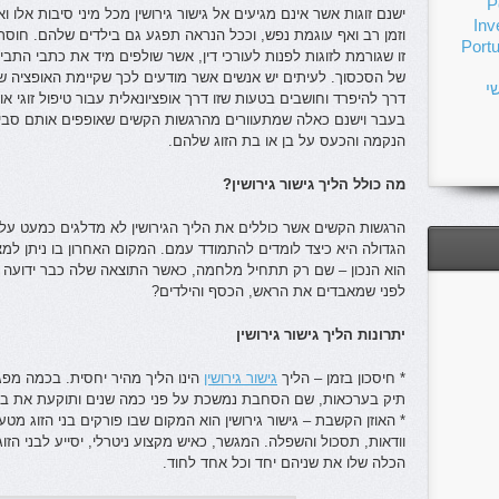
P
ישנם זוגות אשר אינם מגיעים אל גישור גירושין מכל מיני סיבות אלו
Inv
וזמן רב ואף עוגמת נפש, וככל הנראה תפגע גם בילדים שלהם. חוסר 
Portu
זו שגורמת לזוגות לפנות לעורכי דין, אשר שולפים מיד את כתבי הת
של הסכסוך. לעיתים יש אנשים אשר מודעים לכך שקיימת האופציה של ה
שי
דרך להיפרד וחושבים בטעות שזו דרך אופציונאלית עבור טיפול זוגי או
בעבר וישנם כאלה שמתעוורים מהרגשות הקשים שאופפים אותם סביב
הנקמה והכעס על בן או בת הזוג שלהם.
מה כולל הליך גישור גירושין?
הרגשות הקשים אשר כוללים את הליך הגירושין לא מדלגים כמעט על 
הגדולה היא כיצד לומדים להתמודד עמם. המקום האחרון בו ניתן למ
הוא הנכון – שם רק תתחיל מלחמה, כאשר התוצאה שלה כבר ידועה 
לפני שמאבדים את הראש, הכסף והילדים?
יתרונות הליך גישור גירושין
* חיסכון בזמן – הליך
גישור גירושין
הינו הליך מהיר יחסית. בכמה מפג
תיק בערכאות, שם הסחבת נמשכת על פני כמה שנים ותוקעת את בני 
* האוזן הקשבת – גישור גירושין הוא המקום שבו פורקים בני הזוג מט
וודאות, תסכול והשפלה. המגשר, כאיש מקצוע ניטרלי, יסייע לבני הז
הכלה שלו את שניהם יחד וכל אחד לחוד.