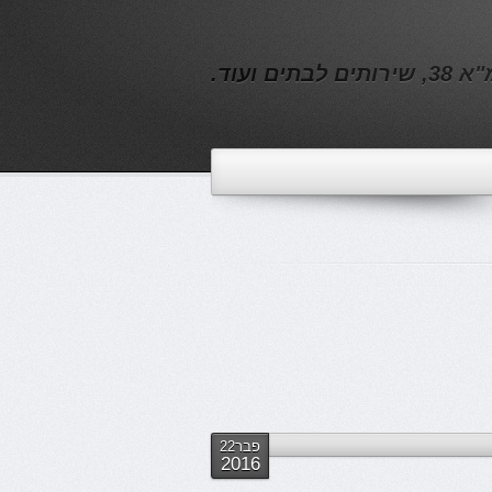
ם ועוד.
פבר22
2016